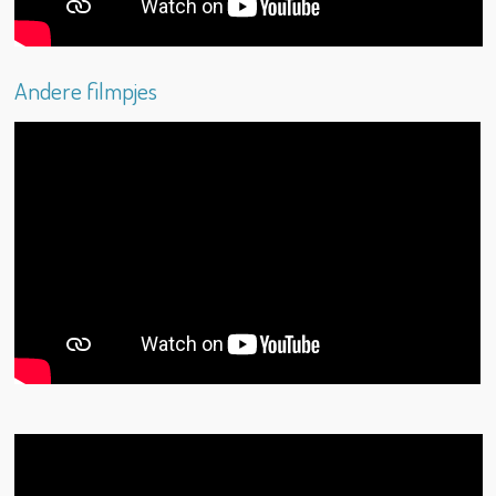
Andere filmpjes