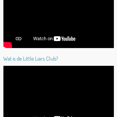
Wat is de Little Liars Club?