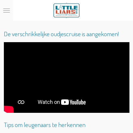
Ga
direct
naar
de
hoofdinhoud
De verschrikkelijke oudjescruise is aangekomen!
Tips om leugenaars te herkennen