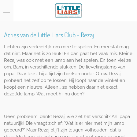
Ga
direct
naar
de
hoofdinhoud
Acties van de Little Liars Club - Rezaj
Lichten zijn verleidelijk om mee te spelen. En meestal mag
dat niet. Maar het is zo leuk! En dan gaat het vaak mis. Kleine
Rezaj was ook met een lamp aan het spelen. En toen viel ze
om. Bam, in verschillende stukken. De lievelingslamp van
papa. Daar leest hij altijd zijn boeken onder. O-ow. Rezaj
probeert het zelf op te lossen. Hij loopt naar de winkel en
koopt een nieuwe. Alleen... ze hebben daar niet exact
dezelfde lamp. Wat moet hij nu doen?
Geen probleem, denkt Rezaj, wie ziet het verschil? Ah, papa
natuurlijk! Die vraagt zich af: 'Wat is er hier met mijn lamp
gebeurd?' Maar Rezaj blijft zijn leugen volhouden: dat is
dezelfde lamp, de bril van papa is vast niet meer zo goed.