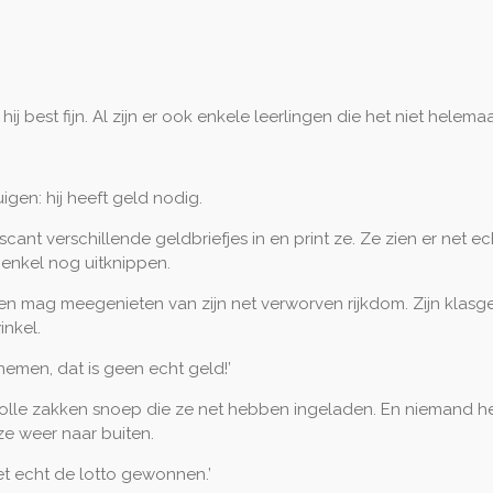
 hij best fijn. Al zijn er ook enkele leerlingen die het niet helem
igen: hij heeft geld nodig.
cant verschillende geldbriefjes in en print ze. Ze zien er net ech
u enkel nog uitknippen.
ereen mag meegenieten van zijn net verworven rijkdom. Zijn klasg
nkel.
annemen, dat is geen echt geld!’
olle zakken snoep die ze net hebben ingeladen. En niemand he
e weer naar buiten.
 niet echt de lotto gewonnen.’