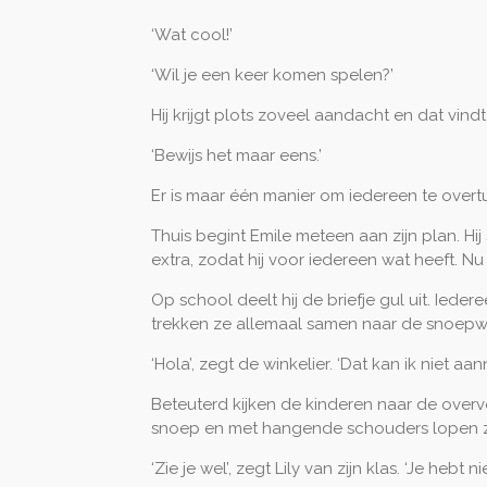
‘Wat cool!’
‘Wil je een keer komen spelen?’
Hij krijgt plots zoveel aandacht en dat vindt
‘Bewijs het maar eens.’
Er is maar één manier om iedereen te overtu
Thuis begint Emile meteen aan zijn plan. Hij s
extra, zodat hij voor iedereen wat heeft. N
Op school deelt hij de briefje gul uit. Ied
trekken ze allemaal samen naar de snoepwi
‘Hola’, zegt de winkelier. ‘Dat kan ik niet a
Beteuterd kijken de kinderen naar de overv
snoep en met hangende schouders lopen z
‘Zie je wel’, zegt Lily van zijn klas. ‘Je hebt