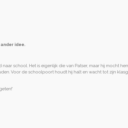
 ander idee.
aar school. Het is eigenlijk die van Patser, maar hij mocht he
den. Voor de schoolpoort houdt hij halt en wacht tot zijn klas
eten!’