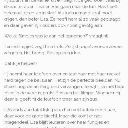
Hij stuurt hen de kamer uit en begint de gebroken vaas bij
elkaar te rapen. Lisa en Bas gaan naar de tuin. Bas heeft
helemaal geen zin in straf. Als toch iemand straf moet
krijgen, dan beter Lisa. Ze heeft hem al zo vaak geplaagd,
en daar geven zijn ouders ook nooit gevolg aan.
‘Welke filmpjes was je aan het opnemen?’ vraagt hij.
‘Tennisfilmpjes’, zegt Lisa trots. Ze lijkt papa’s woede alweer
vergeten. Het brengt Bas op een idee.
‘Zal ik je helpen?’
Hij neemt haar telefoon over en laat haar met haar racket
hard tegen de bal slaan. Het zijn de perfecte beelden. Nu
alleen nog de achtergrond vervangen. Terwijl Lisa met haar
jokari in de weer is, prutst Bas aan het filmpje. Wanneer hij
klaar is, geeft hij de telefoon weer aan zijn zus.
’s Avonds aan tafel kijkt papa hen veelbetekenend aan,
klaar voor de grote biecht. Maar die komt er niet,
integendeel, Lisa blijft leuteren over haar filmpjes en