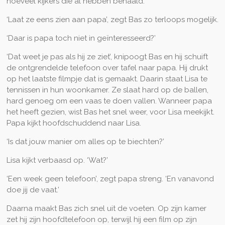
hoeveel kijkers die al hebben behaald.
‘Laat ze eens zien aan papa’, zegt Bas zo terloops mogelijk.
‘Daar is papa toch niet in geïnteresseerd?’
‘Dat weet je pas als hij ze ziet’, knipoogt Bas en hij schuift
de ontgrendelde telefoon over tafel naar papa. Hij drukt
op het laatste filmpje dat is gemaakt. Daarin staat Lisa te
tennissen in hun woonkamer. Ze slaat hard op de ballen,
hard genoeg om een vaas te doen vallen. Wanneer papa
het heeft gezien, wist Bas het snel weer, voor Lisa meekijkt.
Papa kijkt hoofdschuddend naar Lisa.
‘Is dat jouw manier om alles op te biechten?’
Lisa kijkt verbaasd op. ‘Wat?’
‘Een week geen telefoon’, zegt papa streng. ‘En vanavond
doe jij de vaat.’
Daarna maakt Bas zich snel uit de voeten. Op zijn kamer
zet hij zijn hoofdtelefoon op, terwijl hij een film op zijn