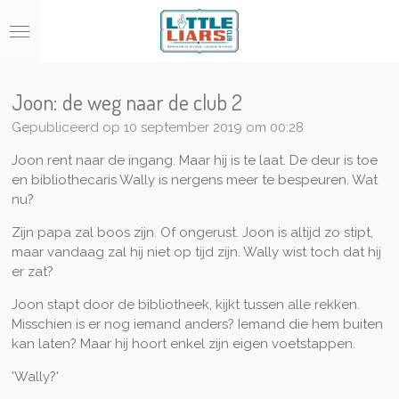
Ga
direct
naar
de
hoofdinhoud
Joon: de weg naar de club 2
Gepubliceerd op 10 september 2019 om 00:28
Joon rent naar de ingang. Maar hij is te laat. De deur is toe
en bibliothecaris Wally is nergens meer te bespeuren. Wat
nu?
Zijn papa zal boos zijn. Of ongerust. Joon is altijd zo stipt,
maar vandaag zal hij niet op tijd zijn. Wally wist toch dat hij
er zat?
Joon stapt door de bibliotheek, kijkt tussen alle rekken.
Misschien is er nog iemand anders? Iemand die hem buiten
kan laten? Maar hij hoort enkel zijn eigen voetstappen.
'Wally?'